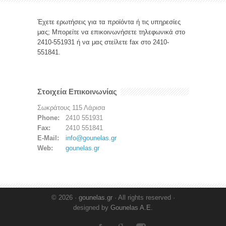
Έχετε ερωτήσεις για τα προϊόντα ή τις υπηρεσίες
μας; Μπορείτε να επικοινωνήσετε τηλεφωνικά στο
2410-551931 ή να μας στείλετε fax στο 2410-
551841.
Στοιχεία Επικοινωνίας
Σωκράτους 115 Λάρισα
Phone:
2410 551931
Fax:
2410 551841
E-Mail:
info@gounelas.gr
Web:
gounelas.gr
© 2026 ·
gounelas.gr
· All rights reserved ·
designed by
Gounelas A.E.