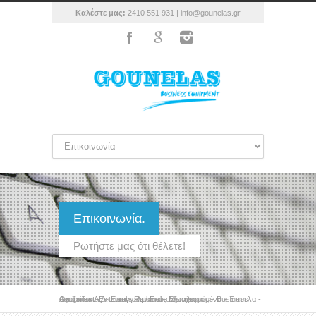
Καλέστε μας:
2410 551 931 |
info@gounelas.gr
Επικοινωνία.
Ρωτήστε μας ότι θέλετε!
Gounelas AE - Επαγγελματικός Εξοπλισμός - Business equipment - Artsteel - Rational - Μεταχειρισμένα - Έπιπλα - Ανοξείδωτες κατασκευές
/
Επικοινωνία